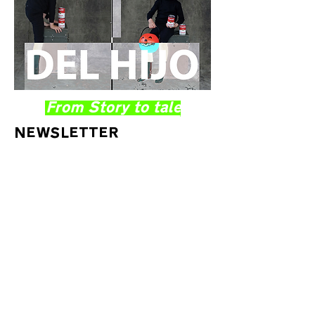
From Story to tale
NEWSLETTER
12.16.2021-20-02-2022
Fundació Joan Brossa (Barcelona)
Los figurantes
(video installation)
02.10.2022-02.13.2022
Teatre Lliure
(Barcelona)
Los figurantes